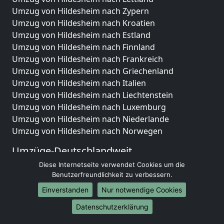
Umzug von Hildesheim nach Zypern
Umzug von Hildesheim nach Kroatien
Umzug von Hildesheim nach Estland
Umzug von Hildesheim nach Finnland
Umzug von Hildesheim nach Frankreich
Umzug von Hildesheim nach Griechenland
Umzug von Hildesheim nach Italien
Umzug von Hildesheim nach Liechtenstein
Umzug von Hildesheim nach Luxemburg
Umzug von Hildesheim nach Niederlande
Umzug von Hildesheim nach Norwegen
Umzüge-Deutschlandweit
Diese Internetseite verwendet Cookies um die
Umzug von Hildesheim nach Berlin
Benutzerfreundlichkeit zu verbessern.
Umzug von Hildesheim nach Hamburg
Umzug von Hildesheim nach München
Einverstanden
Nur notwendige Cookies
Umzug von Hildesheim nach Köln
Datenschutzerklärung
Umzug von Hildesheim nach Frankfurt am Main