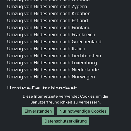
Umzug von Hildesheim nach Zypern
Umzug von Hildesheim nach Kroatien
Umzug von Hildesheim nach Estland
Umzug von Hildesheim nach Finnland
Umzug von Hildesheim nach Frankreich
Umzug von Hildesheim nach Griechenland
Umzug von Hildesheim nach Italien
Umzug von Hildesheim nach Liechtenstein
Umzug von Hildesheim nach Luxemburg
Umzug von Hildesheim nach Niederlande
Umzug von Hildesheim nach Norwegen
Umzüge-Deutschlandweit
Diese Internetseite verwendet Cookies um die
Umzug von Hildesheim nach Berlin
Benutzerfreundlichkeit zu verbessern.
Umzug von Hildesheim nach Hamburg
Umzug von Hildesheim nach München
Einverstanden
Nur notwendige Cookies
Umzug von Hildesheim nach Köln
Datenschutzerklärung
Umzug von Hildesheim nach Frankfurt am Main