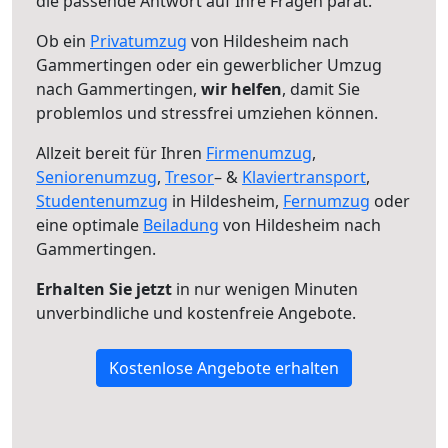
die passende Antwort auf Ihre Fragen parat.
Ob ein
Privatumzug
von Hildesheim nach
Gammertingen oder ein gewerblicher Umzug
nach Gammertingen,
wir helfen
, damit Sie
problemlos und stressfrei umziehen können.
Allzeit bereit für Ihren
Firmenumzug
,
Seniorenumzug
,
Tresor
– &
Klaviertransport
,
Studentenumzug
in Hildesheim,
Fernumzug
oder
eine optimale
Beiladung
von Hildesheim nach
Gammertingen.
Erhalten Sie jetzt
in nur wenigen Minuten
unverbindliche und kostenfreie Angebote.
Kostenlose Angebote erhalten