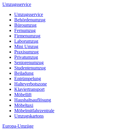
Umzugsservice
Umzugsservice
Behördenumzug
Büroumzug
Fernumzug
Firmenumzug
Laborumzug
Mini Umzug
Praxisumzug
Privatumzug
Seniorenumzug
Studentenumzug
Beiladung
Entrümpelung
Halteverbotszone
Klaviertransport
Möbellift
Haushaltsauflösung
Möbeltaxi
Möbelmitfahrzentrale
Umzugskartons
Europa-Umzüge