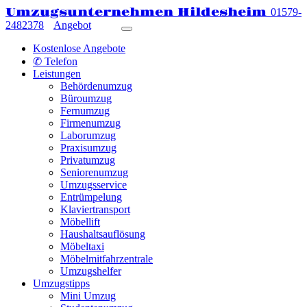
Umzugsunternehmen Hildesheim
01579-
2482378
Angebot
Kostenlose Angebote
✆ Telefon
Leistungen
Behördenumzug
Büroumzug
Fernumzug
Firmenumzug
Laborumzug
Praxisumzug
Privatumzug
Seniorenumzug
Umzugsservice
Entrümpelung
Klaviertransport
Möbellift
Haushaltsauflösung
Möbeltaxi
Möbelmitfahrzentrale
Umzugshelfer
Umzugstipps
Mini Umzug