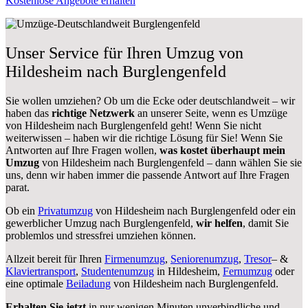
Kostenlose Angebote erhalten
Unser Service für Ihren Umzug von
Hildesheim nach Burglengenfeld
Sie wollen umziehen? Ob um die Ecke oder deutschlandweit – wir
haben das
richtige Netzwerk
an unserer Seite, wenn es Umzüge
von Hildesheim nach Burglengenfeld geht! Wenn Sie nicht
weiterwissen – haben wir die richtige Lösung für Sie! Wenn Sie
Antworten auf Ihre Fragen wollen,
was kostet überhaupt mein
Umzug
von Hildesheim nach Burglengenfeld – dann wählen Sie sie
uns, denn wir haben immer die passende Antwort auf Ihre Fragen
parat.
Ob ein
Privatumzug
von Hildesheim nach Burglengenfeld oder ein
gewerblicher Umzug nach Burglengenfeld,
wir helfen
, damit Sie
problemlos und stressfrei umziehen können.
Allzeit bereit für Ihren
Firmenumzug
,
Seniorenumzug
,
Tresor
– &
Klaviertransport
,
Studentenumzug
in Hildesheim,
Fernumzug
oder
eine optimale
Beiladung
von Hildesheim nach Burglengenfeld.
Erhalten Sie jetzt
in nur wenigen Minuten unverbindliche und