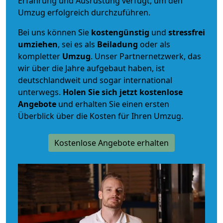
Erfahrung und Ausrüstung verfügt, um den
Umzug erfolgreich durchzuführen.
Bei uns können Sie
kostengünstig
und
stressfrei
umziehen
, sei es als
Beiladung
oder als
kompletter
Umzug
. Unser Partnernetzwerk, das
wir über die Jahre aufgebaut haben, ist
deutschlandweit und sogar international
unterwegs.
Holen Sie sich jetzt kostenlose
Angebote
und erhalten Sie einen ersten
Überblick über die Kosten für Ihren Umzug.
Kostenlose Angebote erhalten