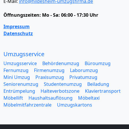
E-Mail:
info@hildesheim-umzugsfirma.de
Öffnungszeiten:
Mo - Sa: 06:00 - 17:30 Uhr
Impressum
Datenschutz
Umzugsservice
Umzugsservice
Behördenumzug
Büroumzug
Fernumzug
Firmenumzug
Laborumzug
Mini Umzug
Praxisumzug
Privatumzug
Seniorenumzug
Studentenumzug
Beiladung
Entrümpelung
Halteverbotszone
Klaviertransport
Möbellift
Haushaltsauflösung
Möbeltaxi
Möbelmitfahrzentrale
Umzugskartons