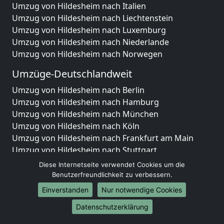
Umzug von Hildesheim nach Italien
Umzug von Hildesheim nach Liechtenstein
Umzug von Hildesheim nach Luxemburg
Umzug von Hildesheim nach Niederlande
Umzug von Hildesheim nach Norwegen
Umzüge-Deutschlandweit
Umzug von Hildesheim nach Berlin
Umzug von Hildesheim nach Hamburg
Umzug von Hildesheim nach München
Umzug von Hildesheim nach Köln
Umzug von Hildesheim nach Frankfurt am Main
Umzug von Hildesheim nach Stuttgart
Umzug von Hildesheim nach Düsseldorf
Diese Internetseite verwendet Cookies um die
Umzug von Hildesheim nach Leipzig
Benutzerfreundlichkeit zu verbessern.
Umzug von Hildesheim nach Dortmund
Einverstanden
Nur notwendige Cookies
Umzug von Hildesheim nach Essen
Datenschutzerklärung
Umzug von Hildesheim nach Bremen
Umzug von Hildesheim nach Dresden