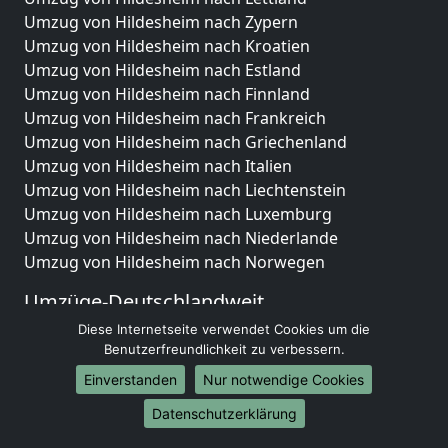
Umzug von Hildesheim nach Zypern
Umzug von Hildesheim nach Kroatien
Umzug von Hildesheim nach Estland
Umzug von Hildesheim nach Finnland
Umzug von Hildesheim nach Frankreich
Umzug von Hildesheim nach Griechenland
Umzug von Hildesheim nach Italien
Umzug von Hildesheim nach Liechtenstein
Umzug von Hildesheim nach Luxemburg
Umzug von Hildesheim nach Niederlande
Umzug von Hildesheim nach Norwegen
Umzüge-Deutschlandweit
Diese Internetseite verwendet Cookies um die
Umzug von Hildesheim nach Berlin
Benutzerfreundlichkeit zu verbessern.
Umzug von Hildesheim nach Hamburg
Umzug von Hildesheim nach München
Einverstanden
Nur notwendige Cookies
Umzug von Hildesheim nach Köln
Datenschutzerklärung
Umzug von Hildesheim nach Frankfurt am Main