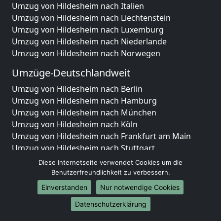
Umzug von Hildesheim nach Italien
Umzug von Hildesheim nach Liechtenstein
Umzug von Hildesheim nach Luxemburg
Umzug von Hildesheim nach Niederlande
Umzug von Hildesheim nach Norwegen
Umzüge-Deutschlandweit
Umzug von Hildesheim nach Berlin
Umzug von Hildesheim nach Hamburg
Umzug von Hildesheim nach München
Umzug von Hildesheim nach Köln
Umzug von Hildesheim nach Frankfurt am Main
Umzug von Hildesheim nach Stuttgart
Umzug von Hildesheim nach Düsseldorf
Diese Internetseite verwendet Cookies um die
Umzug von Hildesheim nach Leipzig
Benutzerfreundlichkeit zu verbessern.
Umzug von Hildesheim nach Dortmund
Einverstanden
Nur notwendige Cookies
Umzug von Hildesheim nach Essen
Datenschutzerklärung
Umzug von Hildesheim nach Bremen
Umzug von Hildesheim nach Dresden