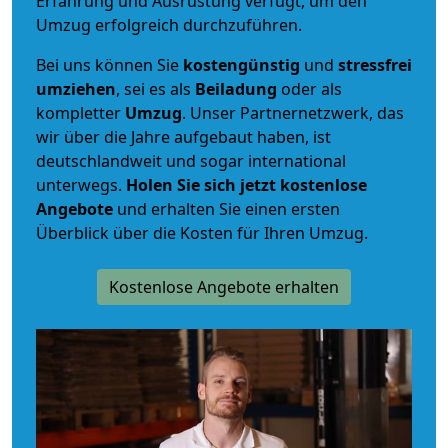
Erfahrung und Ausrüstung verfügt, um den
Umzug erfolgreich durchzuführen.
Bei uns können Sie
kostengünstig
und
stressfrei
umziehen
, sei es als
Beiladung
oder als
kompletter
Umzug
. Unser Partnernetzwerk, das
wir über die Jahre aufgebaut haben, ist
deutschlandweit und sogar international
unterwegs.
Holen Sie sich jetzt kostenlose
Angebote
und erhalten Sie einen ersten
Überblick über die Kosten für Ihren Umzug.
Kostenlose Angebote erhalten