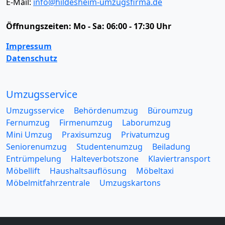
E-Mail:
info@hildesheim-umzugsfirma.de
Öffnungszeiten:
Mo - Sa: 06:00 - 17:30 Uhr
Impressum
Datenschutz
Umzugsservice
Umzugsservice
Behördenumzug
Büroumzug
Fernumzug
Firmenumzug
Laborumzug
Mini Umzug
Praxisumzug
Privatumzug
Seniorenumzug
Studentenumzug
Beiladung
Entrümpelung
Halteverbotszone
Klaviertransport
Möbellift
Haushaltsauflösung
Möbeltaxi
Möbelmitfahrzentrale
Umzugskartons