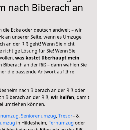
m nach Biberach an
 die Ecke oder deutschlandweit – wir
erk
an unserer Seite, wenn es Umzüge
h an der Riß geht! Wenn Sie nicht
e richtige Lösung für Sie! Wenn Sie
wollen,
was kostet überhaupt mein
 Biberach an der Riß – dann wählen Sie
mer die passende Antwort auf Ihre
desheim nach Biberach an der Riß oder
h Biberach an der Riß,
wir helfen
, damit
rei umziehen können.
enumzug
,
Seniorenumzug
,
Tresor
– &
numzug
in Hildesheim,
Fernumzug
oder
 Hildesheim nach Biberach an der Riß.