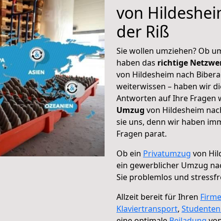
von Hildeshei
der Riß
Sie wollen umziehen? Ob um
haben das
richtige Netzw
von Hildesheim nach Biberac
weiterwissen – haben wir di
Antworten auf Ihre Fragen 
Umzug
von Hildesheim nach
sie uns, denn wir haben im
Fragen parat.
Ob ein
Privatumzug
von Hil
ein gewerblicher Umzug nac
Sie problemlos und stressf
Allzeit bereit für Ihren
Firm
Klaviertransport
,
Studente
eine optimale
Beiladung
von