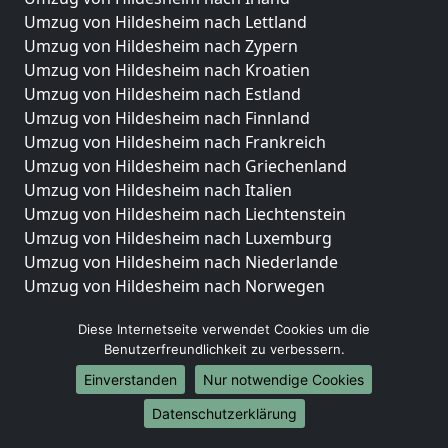
Umzug von Hildesheim nach Lettland
Umzug von Hildesheim nach Zypern
Umzug von Hildesheim nach Kroatien
Umzug von Hildesheim nach Estland
Umzug von Hildesheim nach Finnland
Umzug von Hildesheim nach Frankreich
Umzug von Hildesheim nach Griechenland
Umzug von Hildesheim nach Italien
Umzug von Hildesheim nach Liechtenstein
Umzug von Hildesheim nach Luxemburg
Umzug von Hildesheim nach Niederlande
Umzug von Hildesheim nach Norwegen
Umzüge-Deutschlandweit
Diese Internetseite verwendet Cookies um die
Benutzerfreundlichkeit zu verbessern.
Umzug von Hildesheim nach Berlin
Umzug von Hildesheim nach Hamburg
Einverstanden
Nur notwendige Cookies
Umzug von Hildesheim nach München
Datenschutzerklärung
Umzug von Hildesheim nach Köln