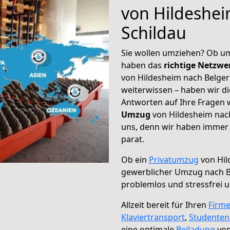
von Hildeshei
Schildau
Sie wollen umziehen? Ob um
haben das
richtige Netzw
von Hildesheim nach Belger
weiterwissen – haben wir di
Antworten auf Ihre Fragen 
Umzug
von Hildesheim nach
uns, denn wir haben immer 
parat.
Ob ein
Privatumzug
von Hil
gewerblicher Umzug nach B
problemlos und stressfrei 
Allzeit bereit für Ihren
Firm
Klaviertransport
,
Studente
eine optimale
Beiladung
von