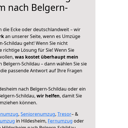
m nach Belgern-
 die Ecke oder deutschlandweit – wir
erk
an unserer Seite, wenn es Umzüge
n-Schildau geht! Wenn Sie nicht
e richtige Lösung für Sie! Wenn Sie
wollen,
was kostet überhaupt mein
 Belgern-Schildau – dann wählen Sie sie
die passende Antwort auf Ihre Fragen
desheim nach Belgern-Schildau oder ein
elgern-Schildau,
wir helfen
, damit Sie
umziehen können.
enumzug
,
Seniorenumzug
,
Tresor
– &
numzug
in Hildesheim,
Fernumzug
oder
 Hildesheim nach Belgern-Schildau.