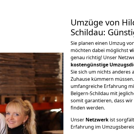
Umzüge von Hil
Schildau: Günst
Sie planen einen Umzug von
möchten dabei möglichst
v
genau richtig! Unser Netzw
kostengünstige Umzugsdi
Sie sich um nichts anderes 
Zuhause kümmern müssen. W
umfangreiche Erfahrung m
Belgern-Schildau mit jegl
somit garantieren, dass wi
finden werden.
Unser
Netzwerk
ist sorgfäl
Erfahrung im Umzugsberei