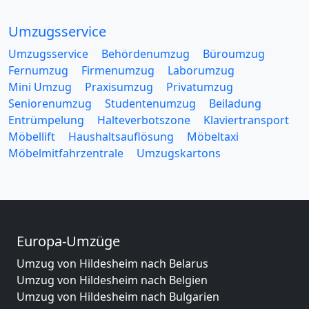
Umzugsservice
Umzugsservice
Behördenumzug
Büroumzug
Fernumzug
Firmenumzug
Laborumzug
Mini Umzug
Praxisumzug
Privatumzug
Seniorenumzug
Studentenumzug
Beiladung
Entrümpelung
Halteverbotszone
Klaviertransport
Möbellift
Haushaltsauflösung
Möbeltaxi
Möbelmitfahrzentrale
Umzugskartons
Europa-Umzüge
Umzug von Hildesheim nach Belarus
Umzug von Hildesheim nach Belgien
Umzug von Hildesheim nach Bulgarien