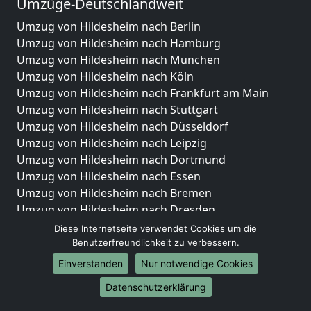
Umzüge-Deutschlandweit
Umzug von Hildesheim nach Berlin
Umzug von Hildesheim nach Hamburg
Umzug von Hildesheim nach München
Umzug von Hildesheim nach Köln
Umzug von Hildesheim nach Frankfurt am Main
Umzug von Hildesheim nach Stuttgart
Umzug von Hildesheim nach Düsseldorf
Umzug von Hildesheim nach Leipzig
Umzug von Hildesheim nach Dortmund
Umzug von Hildesheim nach Essen
Umzug von Hildesheim nach Bremen
Umzug von Hildesheim nach Dresden
Umzug von Hildesheim nach Hannover
Diese Internetseite verwendet Cookies um die
Umzug von Hildesheim nach Nürnberg
Benutzerfreundlichkeit zu verbessern.
Umzug von Hildesheim nach Duisburg
Einverstanden
Nur notwendige Cookies
Umzug von Hildesheim nach Bochum
Datenschutzerklärung
Umzug von Hildesheim nach Wuppertal
Umzug von Hildesheim nach Bielefeld