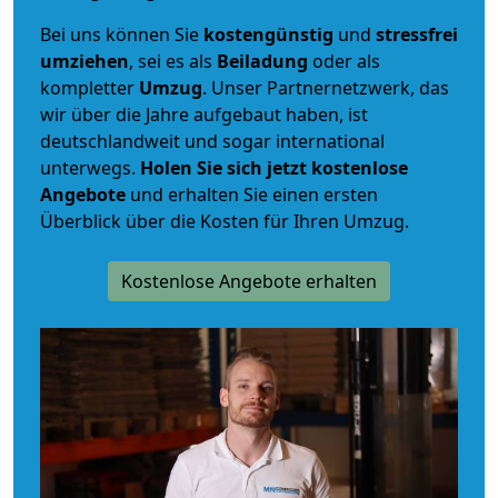
Bei uns können Sie
kostengünstig
und
stressfrei
umziehen
, sei es als
Beiladung
oder als
kompletter
Umzug
. Unser Partnernetzwerk, das
wir über die Jahre aufgebaut haben, ist
deutschlandweit und sogar international
unterwegs.
Holen Sie sich jetzt kostenlose
Angebote
und erhalten Sie einen ersten
Überblick über die Kosten für Ihren Umzug.
Kostenlose Angebote erhalten