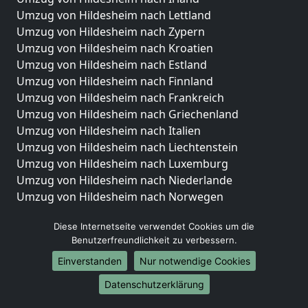
Umzug von Hildesheim nach Lettland
Umzug von Hildesheim nach Zypern
Umzug von Hildesheim nach Kroatien
Umzug von Hildesheim nach Estland
Umzug von Hildesheim nach Finnland
Umzug von Hildesheim nach Frankreich
Umzug von Hildesheim nach Griechenland
Umzug von Hildesheim nach Italien
Umzug von Hildesheim nach Liechtenstein
Umzug von Hildesheim nach Luxemburg
Umzug von Hildesheim nach Niederlande
Umzug von Hildesheim nach Norwegen
Umzüge-Deutschlandweit
Diese Internetseite verwendet Cookies um die
Benutzerfreundlichkeit zu verbessern.
Umzug von Hildesheim nach Berlin
Umzug von Hildesheim nach Hamburg
Einverstanden
Nur notwendige Cookies
Umzug von Hildesheim nach München
Datenschutzerklärung
Umzug von Hildesheim nach Köln