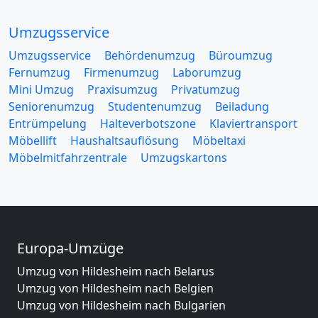
Umzugsservice
Umzugsservice
Behördenumzug
Büroumzug
Fernumzug
Firmenumzug
Laborumzug
Mini Umzug
Praxisumzug
Privatumzug
Seniorenumzug
Studentenumzug
Beiladung
Entrümpelung
Halteverbotszone
Klaviertransport
Möbellift
Haushaltsauflösung
Möbeltaxi
Möbelmitfahrzentrale
Umzugskartons
Europa-Umzüge
Umzug von Hildesheim nach Belarus
Umzug von Hildesheim nach Belgien
Umzug von Hildesheim nach Bulgarien