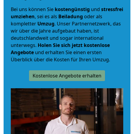
Bei uns können Sie
kostengünstig
und
stressfrei
umziehen
, sei es als
Beiladung
oder als
kompletter
Umzug
. Unser Partnernetzwerk, das
wir über die Jahre aufgebaut haben, ist
deutschlandweit und sogar international
unterwegs.
Holen Sie sich jetzt kostenlose
Angebote
und erhalten Sie einen ersten
Überblick über die Kosten für Ihren Umzug.
Kostenlose Angebote erhalten