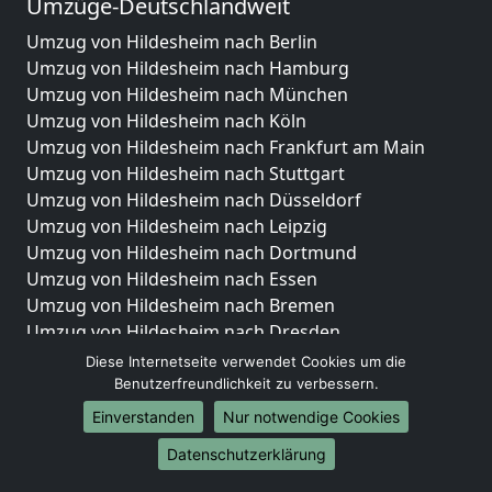
Umzüge-Deutschlandweit
Umzug von Hildesheim nach Berlin
Umzug von Hildesheim nach Hamburg
Umzug von Hildesheim nach München
Umzug von Hildesheim nach Köln
Umzug von Hildesheim nach Frankfurt am Main
Umzug von Hildesheim nach Stuttgart
Umzug von Hildesheim nach Düsseldorf
Umzug von Hildesheim nach Leipzig
Umzug von Hildesheim nach Dortmund
Umzug von Hildesheim nach Essen
Umzug von Hildesheim nach Bremen
Umzug von Hildesheim nach Dresden
Umzug von Hildesheim nach Hannover
Diese Internetseite verwendet Cookies um die
Umzug von Hildesheim nach Nürnberg
Benutzerfreundlichkeit zu verbessern.
Umzug von Hildesheim nach Duisburg
Einverstanden
Nur notwendige Cookies
Umzug von Hildesheim nach Bochum
Datenschutzerklärung
Umzug von Hildesheim nach Wuppertal
Umzug von Hildesheim nach Bielefeld