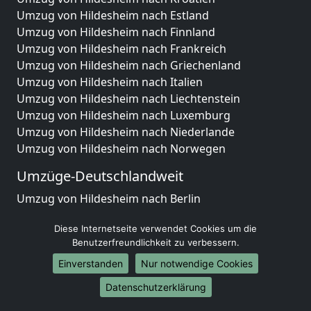
Umzug von Hildesheim nach Estland
Umzug von Hildesheim nach Finnland
Umzug von Hildesheim nach Frankreich
Umzug von Hildesheim nach Griechenland
Umzug von Hildesheim nach Italien
Umzug von Hildesheim nach Liechtenstein
Umzug von Hildesheim nach Luxemburg
Umzug von Hildesheim nach Niederlande
Umzug von Hildesheim nach Norwegen
Umzüge-Deutschlandweit
Umzug von Hildesheim nach Berlin
Umzug von Hildesheim nach Hamburg
Diese Internetseite verwendet Cookies um die
Umzug von Hildesheim nach München
Benutzerfreundlichkeit zu verbessern.
Umzug von Hildesheim nach Köln
Umzug von Hildesheim nach Frankfurt am Main
Einverstanden
Nur notwendige Cookies
Umzug von Hildesheim nach Stuttgart
Datenschutzerklärung
Umzug von Hildesheim nach Düsseldorf