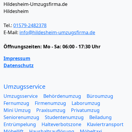
Hildesheim-Umzugsfirma.de
Hildesheim
Tel.:
01579-2482378
E-Mail:
info@hildesheim-umzugsfirma.de
Öffnungszeiten:
Mo - Sa: 06:00 - 17:30 Uhr
Impressum
Datenschutz
Umzugsservice
Umzugsservice
Behördenumzug
Büroumzug
Fernumzug
Firmenumzug
Laborumzug
Mini Umzug
Praxisumzug
Privatumzug
Seniorenumzug
Studentenumzug
Beiladung
Entrümpelung
Halteverbotszone
Klaviertransport
Möbellift
Haushaltsauflösung
Möbeltaxi